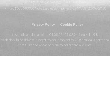
© 2026 Madagascarviaggi. Diritti riservati
P. Iva 01503640086 Note Legale: scia numero 32443 del 21/06/2018
Privacy Policy
Cookie Policy
tasso di cambio calcolato 01.08.23/ 01.08.24 1 eu = 1.15 $
variazioni in positivo o in negativo del tasso entro 20 giorni dalla partenza
costituiranno abbasso o rialzo del prezzo al cliente